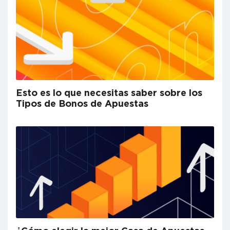
Esto es lo que necesitas saber sobre los
Tipos de Bonos de Apuestas