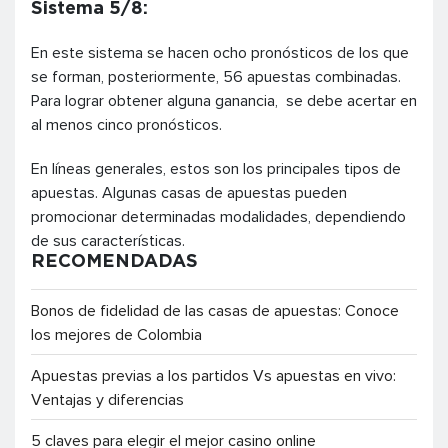
Sistema 5/8:
En este sistema se hacen ocho pronósticos de los que
se forman, posteriormente, 56 apuestas combinadas.
Para lograr obtener alguna ganancia, se debe acertar en
al menos cinco pronósticos.
En líneas generales, estos son los principales tipos de
apuestas. Algunas casas de apuestas pueden
promocionar determinadas modalidades, dependiendo
de sus características.
RECOMENDADAS
Bonos de fidelidad de las casas de apuestas: Conoce
los mejores de Colombia
Apuestas previas a los partidos Vs apuestas en vivo:
Ventajas y diferencias
5 claves para elegir el mejor casino online