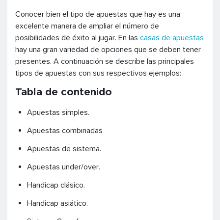
Conocer bien el tipo de apuestas que hay es una
excelente manera de ampliar el número de
posibilidades de éxito al jugar. En las
casas de apuestas
hay una gran variedad de opciones que se deben tener
presentes. A continuación se describe las principales
tipos de apuestas con sus respectivos ejemplos:
Tabla de contenido
Apuestas simples.
Apuestas combinadas
Apuestas de sistema.
Apuestas under/over.
Handicap clásico.
Handicap asiático.